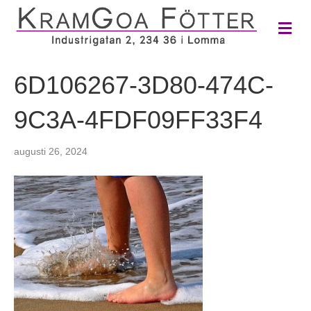
M
e
n
y
6D106267-3D80-474C-
9C3A-4FDF09FF33F4
augusti 26, 2024