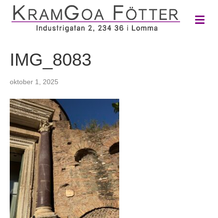
M
e
n
y
IMG_8083
oktober 1, 2025