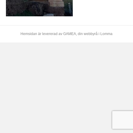
Hemsidan är levererad av
GAMEA
, din webbyrå i Lomma