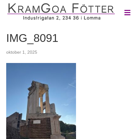
M
e
n
y
IMG_8091
oktober 1, 2025