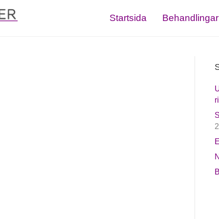
Startsida
Behandlingar
S
U
r
S
2
E
N
B