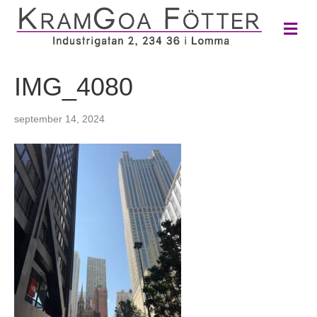
M
e
n
y
IMG_4080
september 14, 2024