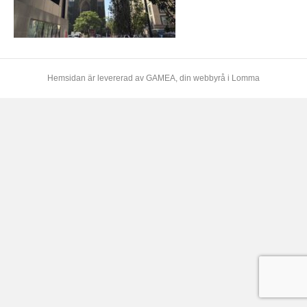
Hemsidan är levererad av
GAMEA
, din webbyrå i Lomma