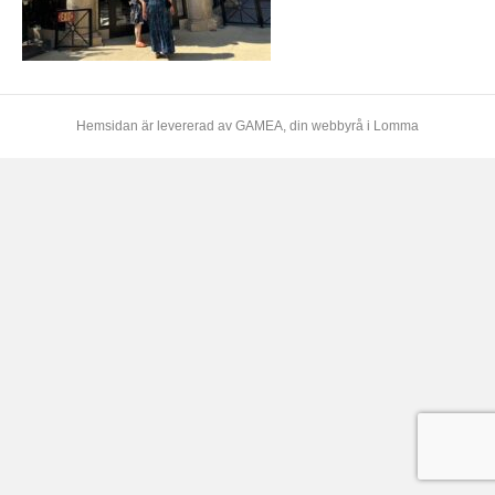
Hemsidan är levererad av
GAMEA
, din webbyrå i Lomma