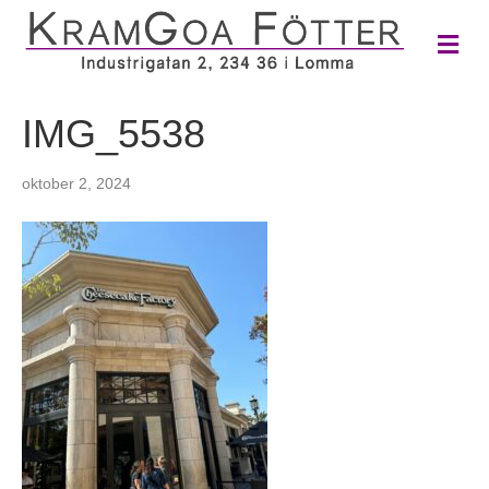
M
e
n
y
IMG_5538
oktober 2, 2024