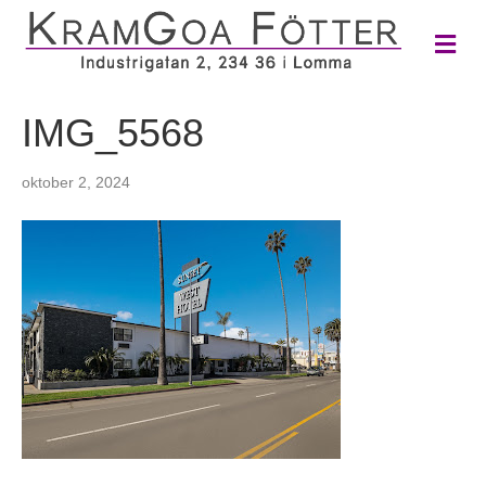
M
e
n
y
IMG_5568
oktober 2, 2024