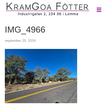
M
e
n
y
IMG_4966
september 25, 2024