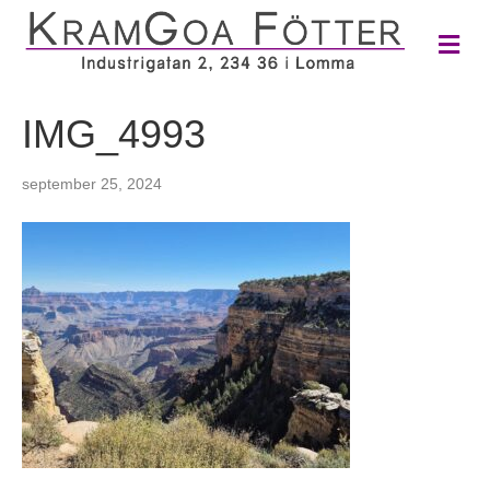
M
e
n
y
IMG_4993
september 25, 2024