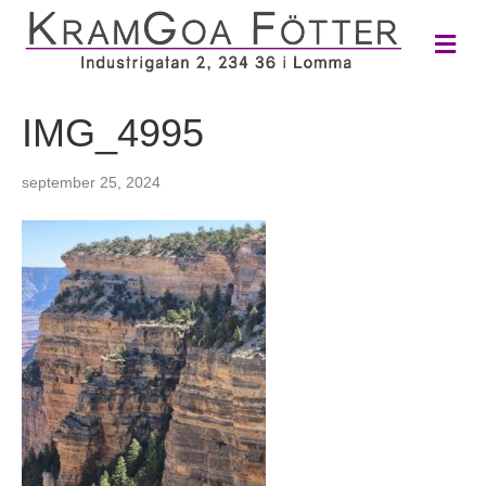
M
e
n
y
IMG_4995
september 25, 2024