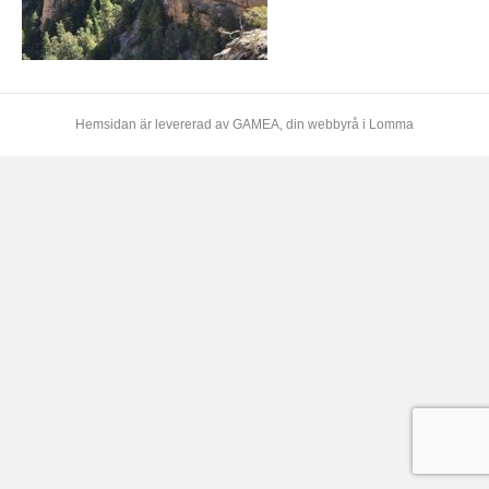
Hemsidan är levererad av
GAMEA
, din webbyrå i Lomma