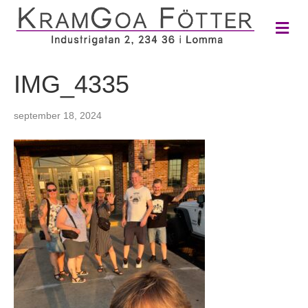
M
e
n
y
IMG_4335
september 18, 2024