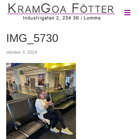
M
e
n
y
IMG_5730
oktober 3, 2024