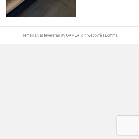
Hemsidan är levererad av
GAMEA
, din webbyrå i Lomma