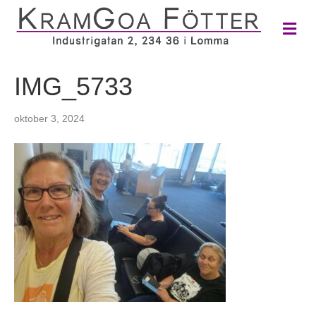
M
e
n
y
IMG_5733
oktober 3, 2024