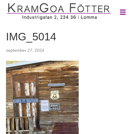
M
e
n
y
IMG_5014
september 27, 2024