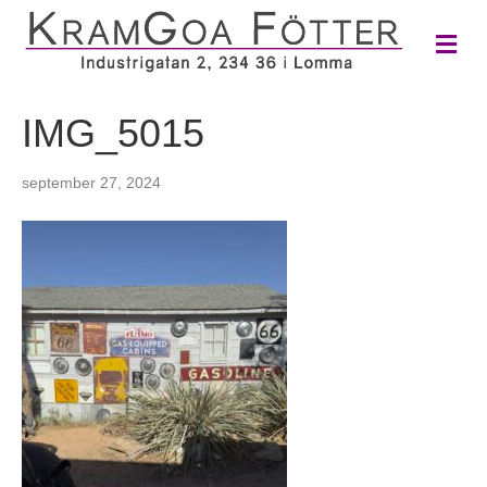
M
e
n
y
IMG_5015
september 27, 2024