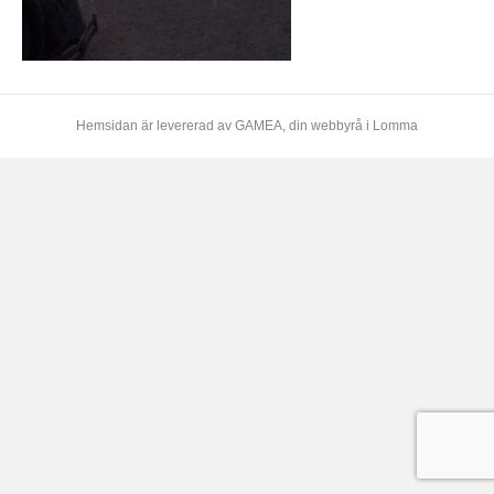
Hemsidan är levererad av
GAMEA
, din webbyrå i Lomma