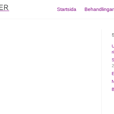
Startsida
Behandlingar
S
U
r
S
2
E
N
B