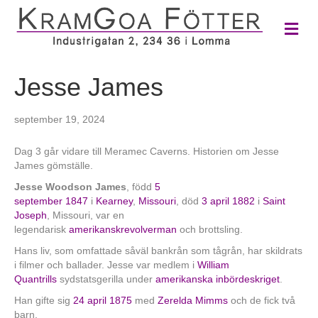
M
e
n
y
Jesse James
september 19, 2024
Dag 3 går vidare till Meramec Caverns. Historien om Jesse
James gömställe.
Jesse Woodson James
, född
5
september
1847
i
Kearney
,
Missouri
, död
3 april
1882
i
Saint
Joseph
, Missouri, var en
legendarisk
amerikansk
revolverman
och brottsling.
Hans liv, som omfattade såväl bankrån som tågrån, har skildrats
i filmer och ballader. Jesse var medlem i
William
Quantrills
sydstatsgerilla under
amerikanska inbördeskriget
.
Han gifte sig
24 april
1875
med
Zerelda Mimms
och de fick två
barn.