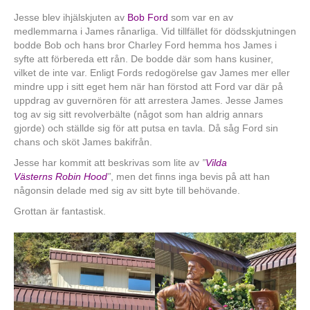
Jesse blev ihjälskjuten av
Bob Ford
som var en av
medlemmarna i James rånarliga. Vid tillfället för dödsskjutningen
bodde Bob och hans bror Charley Ford hemma hos James i
syfte att förbereda ett rån. De bodde där som hans kusiner,
vilket de inte var. Enligt Fords redogörelse gav James mer eller
mindre upp i sitt eget hem när han förstod att Ford var där på
uppdrag av guvernören för att arrestera James. Jesse James
tog av sig sitt revolverbälte (något som han aldrig annars
gjorde) och ställde sig för att putsa en tavla. Då såg Ford sin
chans och sköt James bakifrån.
Jesse har kommit att beskrivas som lite av
”
Vilda
Västerns
Robin Hood
”
, men det finns inga bevis på att han
någonsin delade med sig av sitt byte till behövande.
Grottan är fantastisk.