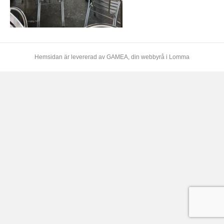
Hemsidan är levererad av
GAMEA
, din webbyrå i Lomma