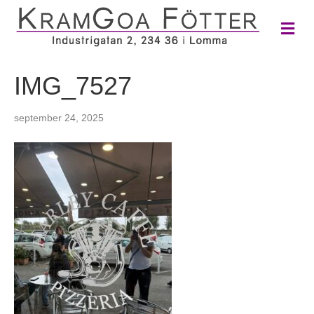
M
e
n
y
IMG_7527
september 24, 2025