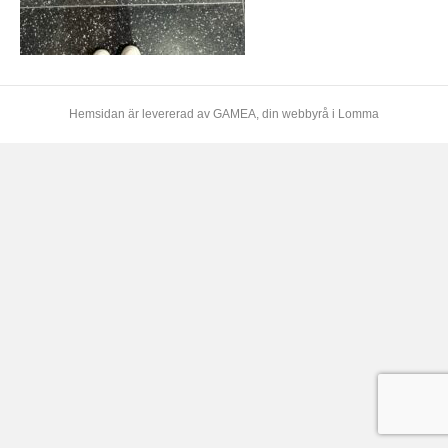
Hemsidan är levererad av
GAMEA
, din webbyrå i Lomma