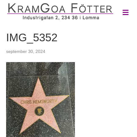
M
e
n
y
IMG_5352
september 30, 2024