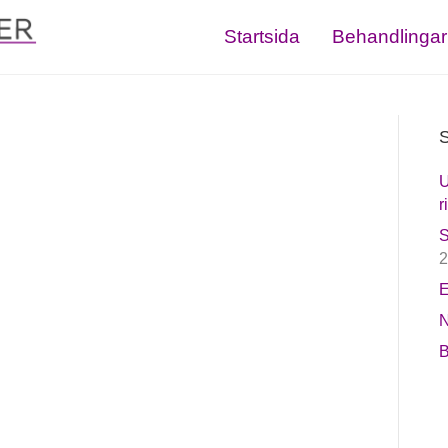
Startsida
Behandlingar
S
U
r
S
2
E
N
B