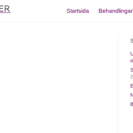
Startsida
Behandlingar
S
U
r
S
2
E
N
B