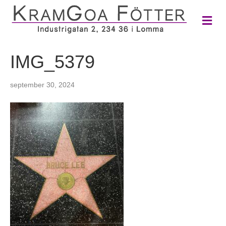
M
e
n
y
IMG_5379
september 30, 2024