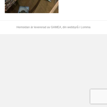
Hemsidan är levererad av
GAMEA
, din webbyrå i Lomma