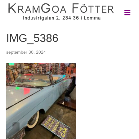
M
e
n
y
IMG_5386
september 30, 2024