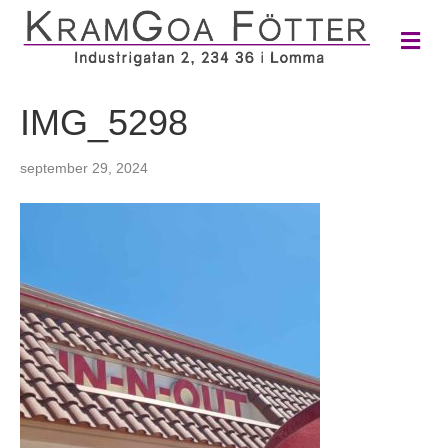
M
e
n
y
IMG_5298
september 29, 2024