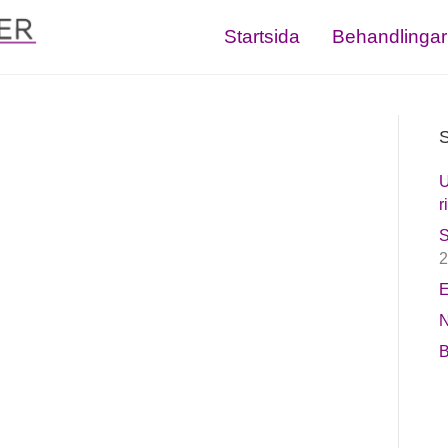
Startsida
Behandlingar
S
U
r
S
2
E
N
B