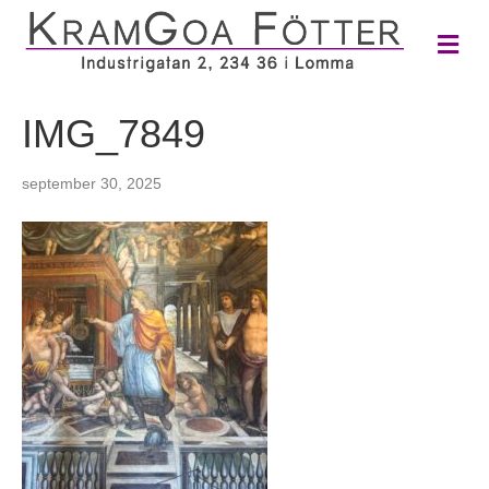
M
e
n
y
IMG_7849
september 30, 2025