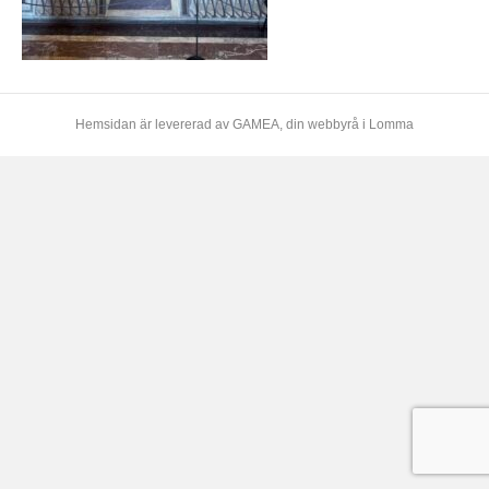
Hemsidan är levererad av
GAMEA
, din webbyrå i Lomma