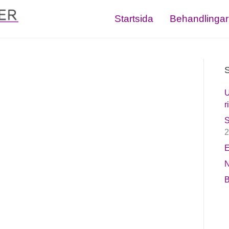
Startsida
Behandlingar
S
U
r
S
2
E
N
B