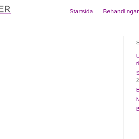
Startsida
Behandlingar
S
U
r
S
2
E
N
B