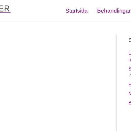
Startsida
Behandlingar
S
U
r
S
2
E
N
B