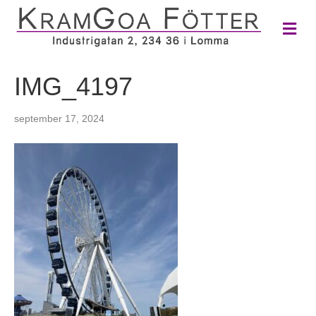
M
e
n
y
IMG_4197
september 17, 2024