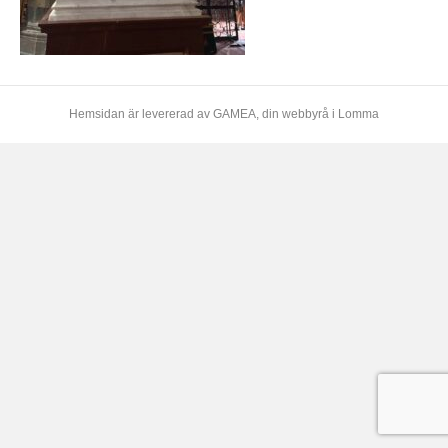
Hemsidan är levererad av
GAMEA
, din webbyrå i Lomma