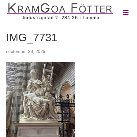
M
e
n
y
IMG_7731
september 28, 2025