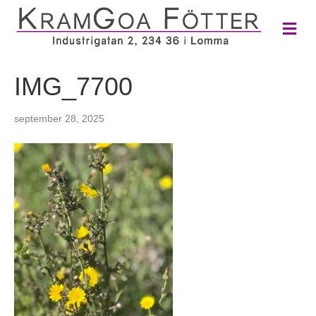
M
e
n
y
IMG_7700
september 28, 2025