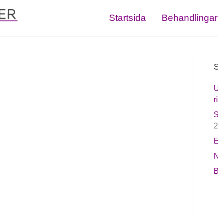
Startsida
Behandlingar
S
U
r
S
2
E
N
B