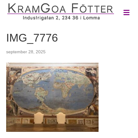
M
e
n
y
IMG_7776
september 28, 2025