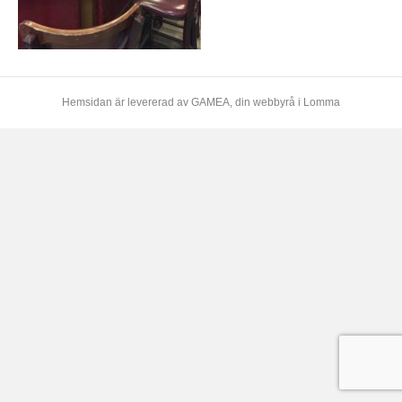
Hemsidan är levererad av
GAMEA
, din webbyrå i Lomma