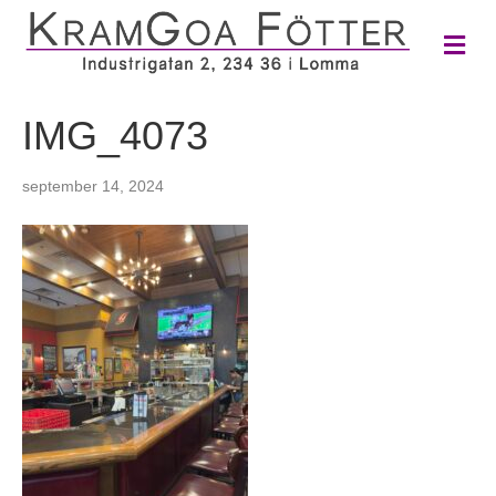
M
e
n
y
IMG_4073
september 14, 2024