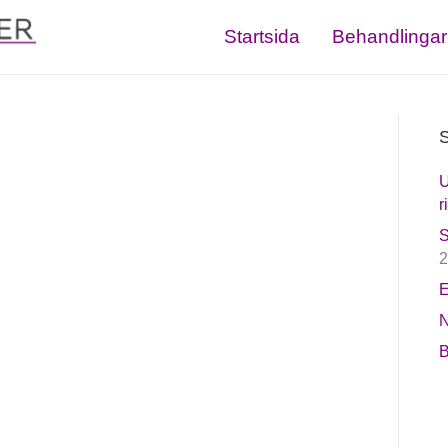
Startsida
Behandlingar
S
U
r
S
2
E
N
B