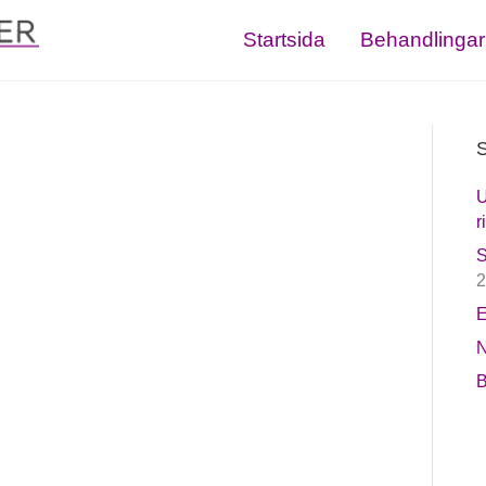
Startsida
Behandlingar
S
U
r
S
2
E
N
B