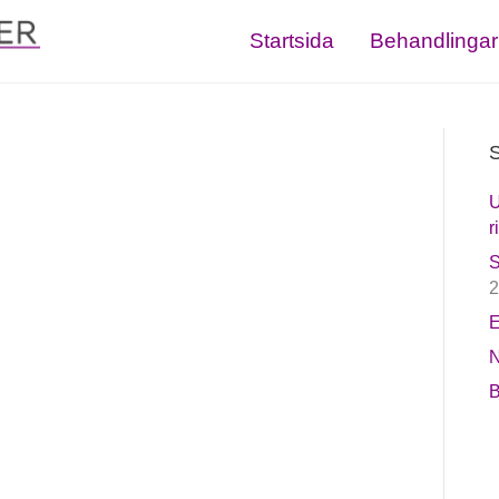
Startsida
Behandlingar
S
U
r
S
2
E
N
B