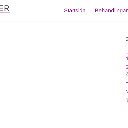
Startsida
Behandlingar
S
U
r
S
2
E
N
B