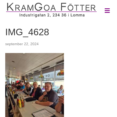
M
e
n
y
IMG_4628
september 22, 2024