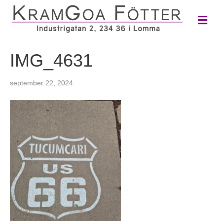
M
e
n
y
IMG_4631
september 22, 2024