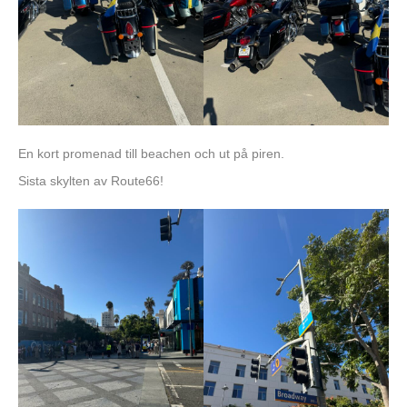
En kort promenad till beachen och ut på piren.
Sista skylten av Route66!