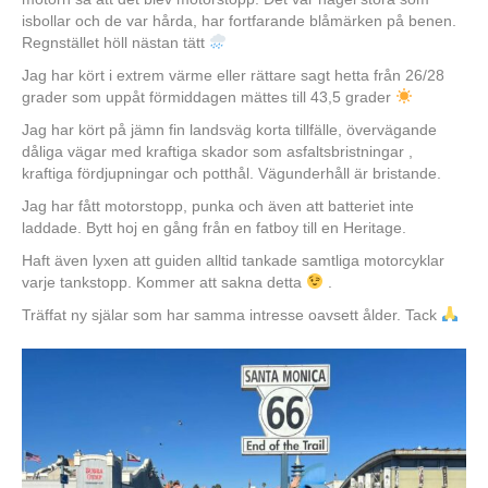
isbollar och de var hårda, har fortfarande blåmärken på benen.
Regnstället höll nästan tätt
Jag har kört i extrem värme eller rättare sagt hetta från 26/28
grader som uppåt förmiddagen mättes till 43,5 grader
Jag har kört på jämn fin landsväg korta tillfälle, övervägande
dåliga vägar med kraftiga skador som asfaltsbristningar ,
kraftiga fördjupningar och potthål. Vägunderhåll är bristande.
Jag har fått motorstopp, punka och även att batteriet inte
laddade. Bytt hoj en gång från en fatboy till en Heritage.
Haft även lyxen att guiden alltid tankade samtliga motorcyklar
varje tankstopp. Kommer att sakna detta
.
Träffat ny själar som har samma intresse oavsett ålder. Tack