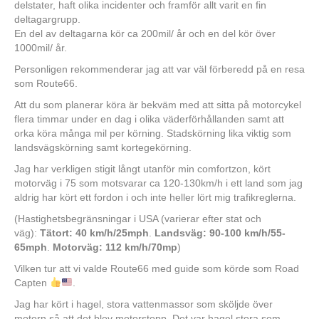
delstater, haft olika incidenter och framför allt varit en fin
deltagargrupp.
En del av deltagarna kör ca 200mil/ år och en del kör över
1000mil/ år.
Personligen rekommenderar jag att var väl förberedd på en resa
som Route66.
Att du som planerar köra är bekväm med att sitta på motorcykel
flera timmar under en dag i olika väderförhållanden samt att
orka köra många mil per körning. Stadskörning lika viktig som
landsvägskörning samt kortegekörning.
Jag har verkligen stigit långt utanför min comfortzon, kört
motorväg i 75 som motsvarar ca 120-130km/h i ett land som jag
aldrig har kört ett fordon i och inte heller lört mig trafikreglerna.
(Hastighetsbegränsningar i USA (varierar efter stat och
väg):
Tätort: 40 km/h/25mph
.
Landsväg: 90-100 km/h/55-
65mph
.
Motorväg: 112 km/h/70mp
)
Vilken tur att vi valde Route66 med guide som körde som Road
Capten
.
Jag har kört i hagel, stora vattenmassor som sköljde över
motorn så att det blev motorstopp. Det var hagel stora som