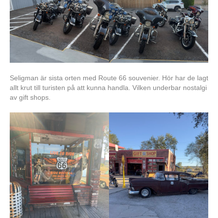
Seligman är sista orten med Route 66 souvenier. Hör har de lagt
allt krut till turisten på att kunna handla. Vilken underbar nostalgi
av gift shops.