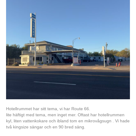
Hotellrummet har sitt tema, vi har Route 66.
lite häftigt med tema, men inget mer. Oftast har hotellrummen
kyl, liten vattenkokare och ibland tom en mikrovågsugn . Vi hade
två kingsize sängar och en 90 bred säng.