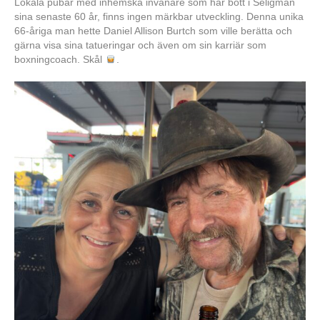
Lokala pubar med inhemska invånare som har bott i Seligman
sina senaste 60 år, finns ingen märkbar utveckling. Denna unika
66-åriga man hette Daniel Allison Burtch som ville berätta och
gärna visa sina tatueringar och även om sin karriär som
boxningcoach. Skål
.