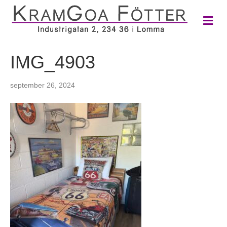
M
e
n
y
IMG_4903
september 26, 2024