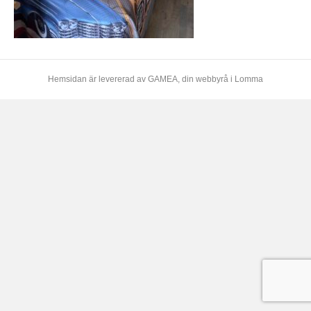
Hemsidan är levererad av
GAMEA
, din webbyrå i Lomma