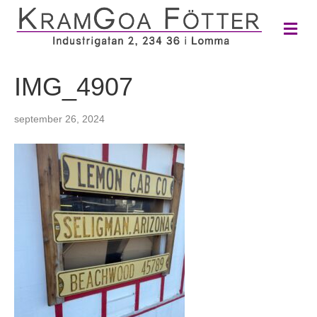
M
e
n
y
IMG_4907
september 26, 2024