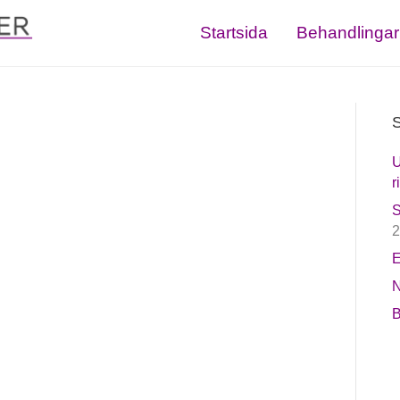
Startsida
Behandlingar
S
U
r
S
2
E
N
B