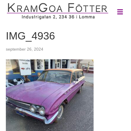
M
e
n
y
IMG_4936
september 26, 2024