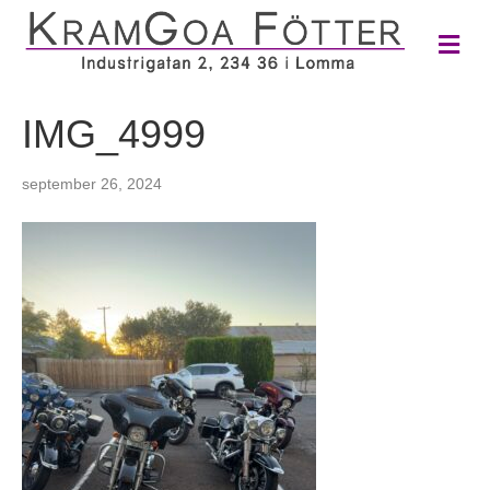
M
e
n
y
IMG_4999
september 26, 2024