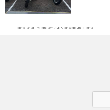
Hemsidan är levererad av
GAMEA
, din webbyrå i Lomma