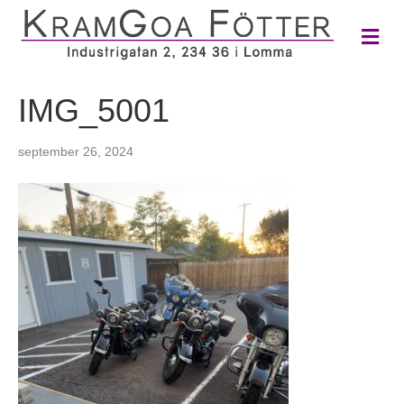
M
e
n
y
IMG_5001
september 26, 2024