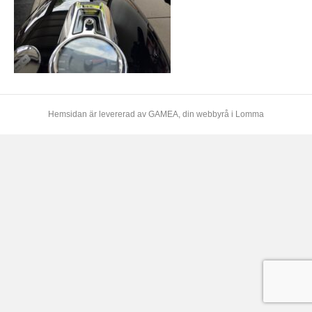
Hemsidan är levererad av
GAMEA
, din webbyrå i Lomma