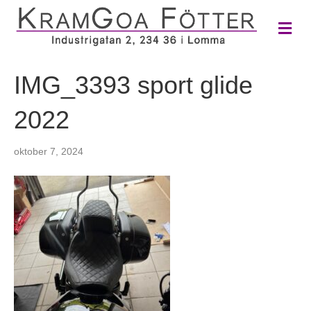
M
e
n
y
IMG_3393 sport glide
2022
oktober 7, 2024